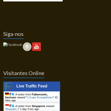
Siga-nos
Visitantes Online
Live Traffic Feed
A visitor from
Falkenstein,
Sachsen
viewed "
| Grupo Evangelístico
"
42
mins ago
A visitor from
Singapore
viewed
"
Doações |
"
1 day 3 hrs ago