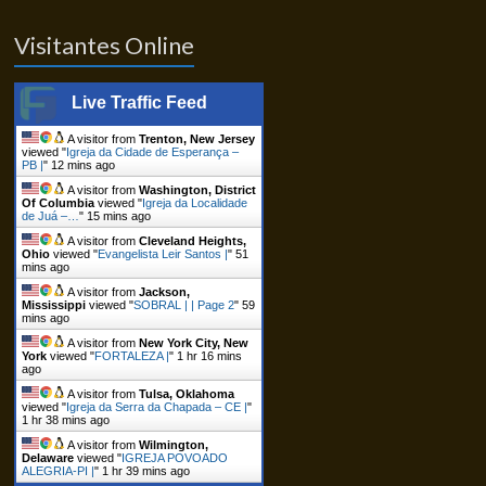
Visitantes Online
Live Traffic Feed
A visitor from
Trenton, New Jersey
viewed "
Igreja da Cidade de Esperança –
PB |
"
12 mins ago
A visitor from
Washington, District
Of Columbia
viewed "
Igreja da Localidade
de Juá –…
"
15 mins ago
A visitor from
Cleveland Heights,
Ohio
viewed "
Evangelista Leir Santos |
"
51
mins ago
A visitor from
Jackson,
Mississippi
viewed "
SOBRAL | | Page 2
"
59
mins ago
A visitor from
New York City, New
York
viewed "
FORTALEZA |
"
1 hr 16 mins
ago
A visitor from
Tulsa, Oklahoma
viewed "
Igreja da Serra da Chapada – CE |
"
1 hr 38 mins ago
A visitor from
Wilmington,
Delaware
viewed "
IGREJA POVOADO
ALEGRIA-PI |
"
1 hr 39 mins ago