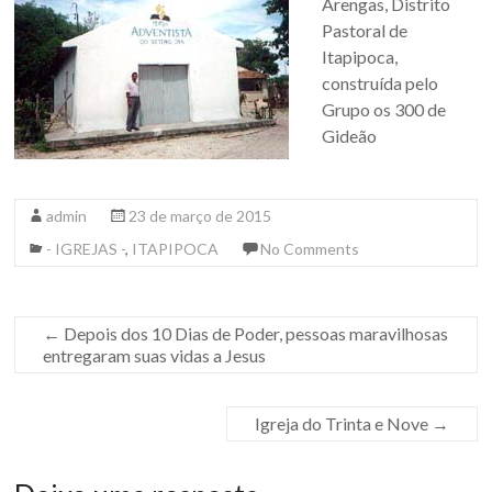
Arengas, Distrito
Pastoral de
Itapipoca,
construída pelo
Grupo os 300 de
Gideão
admin
23 de março de 2015
- IGREJAS -
,
ITAPIPOCA
No Comments
←
Depois dos 10 Dias de Poder, pessoas maravilhosas
entregaram suas vidas a Jesus
Igreja do Trinta e Nove
→