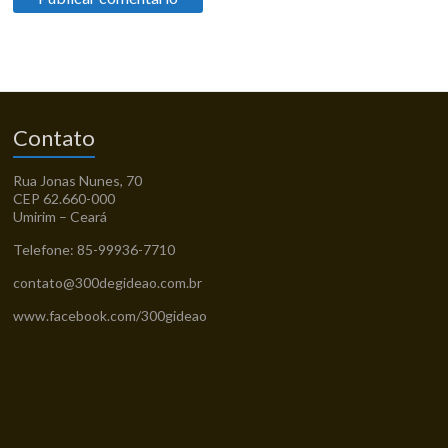
Contato
Rua Jonas Nunes, 70
CEP 62.660-000
Umirim – Ceará
Telefone: 85-99936-7710
contato@300degideao.com.br
www.facebook.com/300gideao