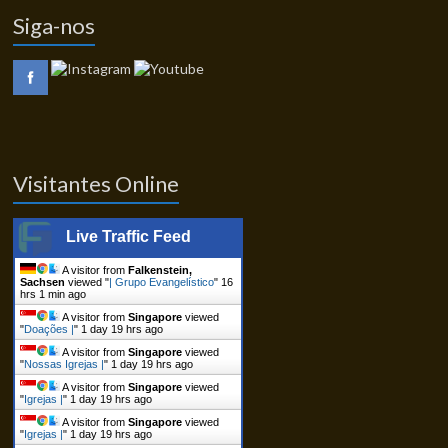
Siga-nos
Visitantes Online
Live Traffic Feed
A visitor from
Falkenstein,
Sachsen
viewed "
| Grupo Evangelístico
"
16
hrs 1 min ago
A visitor from
Singapore
viewed
"
Doações |
"
1 day 19 hrs ago
A visitor from
Singapore
viewed
"
Nossas Igrejas |
"
1 day 19 hrs ago
A visitor from
Singapore
viewed
"
Igrejas |
"
1 day 19 hrs ago
A visitor from
Singapore
viewed
"
Igrejas |
"
1 day 19 hrs ago