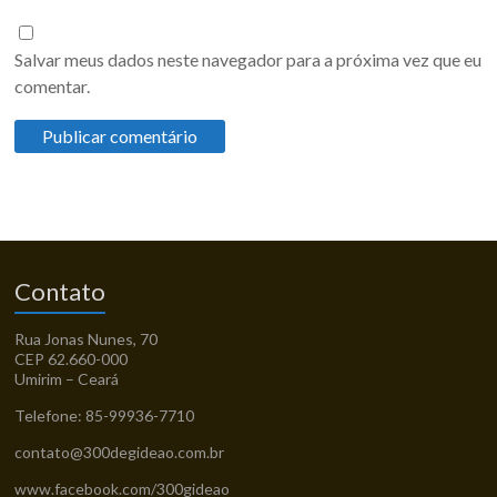
Salvar meus dados neste navegador para a próxima vez que eu
comentar.
Contato
Rua Jonas Nunes, 70
CEP 62.660-000
Umirim – Ceará
Telefone: 85-99936-7710
contato@300degideao.com.br
www.facebook.com/300gideao