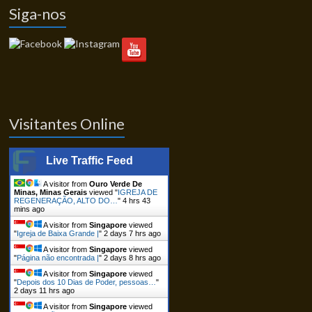
Siga-nos
Visitantes Online
Live Traffic Feed
A visitor from
Ouro Verde De
Minas, Minas Gerais
viewed "
IGREJA DE
REGENERAÇÃO, ALTO DO…
"
4 hrs 43
mins ago
A visitor from
Singapore
viewed
"
Igreja de Baixa Grande |
"
2 days 7 hrs ago
A visitor from
Singapore
viewed
"
Página não encontrada |
"
2 days 8 hrs ago
A visitor from
Singapore
viewed
"
Depois dos 10 Dias de Poder, pessoas…
"
2 days 11 hrs ago
A visitor from
Singapore
viewed