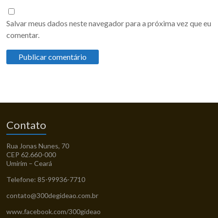
Salvar meus dados neste navegador para a próxima vez que eu
comentar.
Contato
Rua Jonas Nunes, 70
CEP 62.660-000
Umirim – Ceará
Telefone: 85-99936-7710
contato@300degideao.com.br
www.facebook.com/300gideao