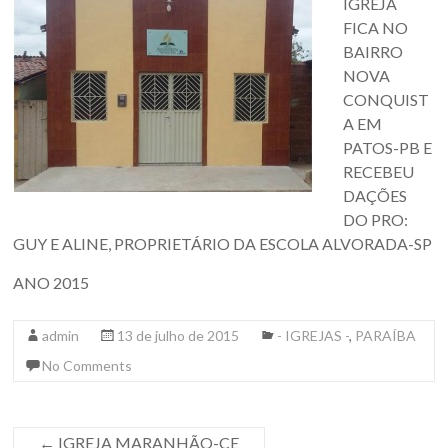
IGREJA
FICA NO
BAIRRO
NOVA
CONQUIST
A EM
PATOS-PB E
RECEBEU
DAÇÕES
DO PRO:
GUY E ALINE, PROPRIETÁRIO DA ESCOLA ALVORADA-SP
ANO 2015
admin
13 de julho de 2015
- IGREJAS -
,
PARAÍBA
No Comments
←
IGREJA MARANHÃO-CE