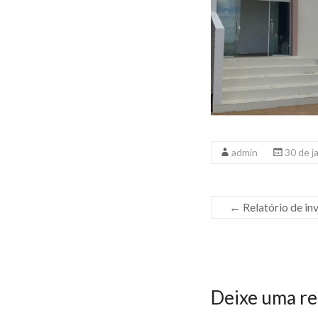
admin
30 de j
←
Relatório de in
Deixe uma re