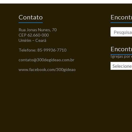
Contato
Encontr
Rua Jonas Nunes, 70
CEP 62.660-000
Umirim – Ceará
Encont
Telefone: 85-99936-7710
Igrejas por
contato@300degideao.com.br
www.facebook.com/300gideao