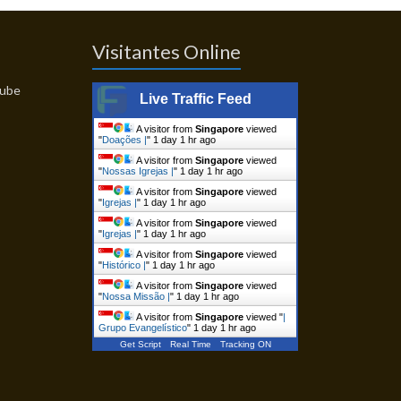
Visitantes Online
Live Traffic Feed
A visitor from
Singapore
viewed
"
Doações |
"
1 day 1 hr ago
A visitor from
Singapore
viewed
"
Nossas Igrejas |
"
1 day 1 hr ago
A visitor from
Singapore
viewed
"
Igrejas |
"
1 day 1 hr ago
A visitor from
Singapore
viewed
"
Igrejas |
"
1 day 1 hr ago
A visitor from
Singapore
viewed
"
Histórico |
"
1 day 1 hr ago
A visitor from
Singapore
viewed
"
Nossa Missão |
"
1 day 1 hr ago
A visitor from
Singapore
viewed "
|
Grupo Evangelístico
"
1 day 1 hr ago
Get Script
Real Time
Tracking ON