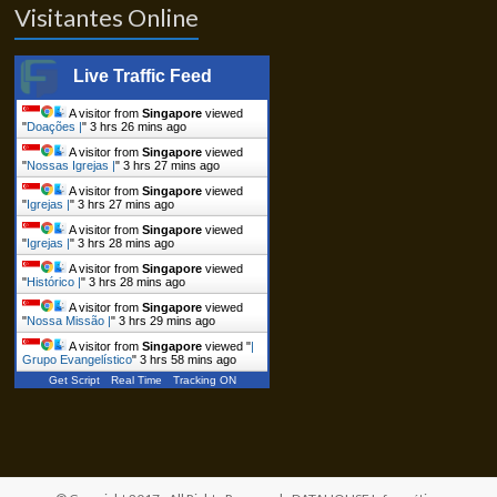
Visitantes Online
Live Traffic Feed
A visitor from
Singapore
viewed
"
Doações |
"
3 hrs 26 mins ago
A visitor from
Singapore
viewed
"
Nossas Igrejas |
"
3 hrs 27 mins ago
A visitor from
Singapore
viewed
"
Igrejas |
"
3 hrs 27 mins ago
A visitor from
Singapore
viewed
"
Igrejas |
"
3 hrs 28 mins ago
A visitor from
Singapore
viewed
"
Histórico |
"
3 hrs 28 mins ago
A visitor from
Singapore
viewed
"
Nossa Missão |
"
3 hrs 29 mins ago
A visitor from
Singapore
viewed "
|
Grupo Evangelístico
"
3 hrs 58 mins ago
Get Script
Real Time
Tracking ON