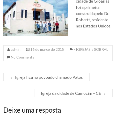
cidade de Groairas
foi a primeira
construída pelo Dr.
Robertt, residente
nos Estados Unidos.
admin
16 de março de 2015
- IGREJAS -
,
SOBRAL
No Comments
←
Igreja fica no povoado chamado Patos
Igreja da cidade de Camocim – CE
→
Deixe uma resposta