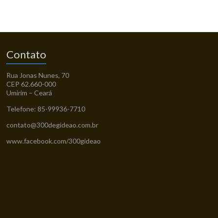
Contato
Rua Jonas Nunes, 70
CEP 62.660-000
Umirim – Ceará
Telefone: 85-99936-7710
contato@300degideao.com.br
www.facebook.com/300gideao