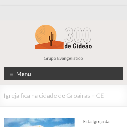
Grupo Evangelístico
Menu
Igreja fica na cidade de Groairas – CE
Esta Igreja da