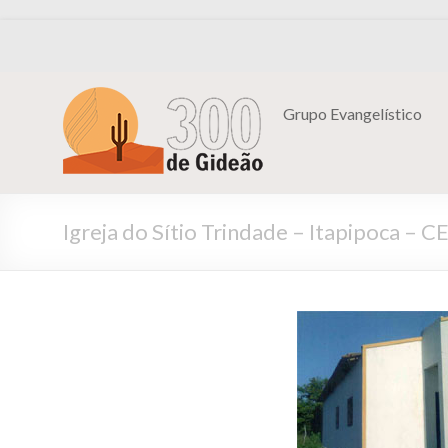
Grupo Evangelístico
Igreja do Sítio Trindade – Itapipoca – C