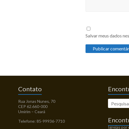
Salvar meus dados nes
Contato
Encontr
Rua Jonas Nunes, 70
CEP 62.660-000
Umirim – Ceará
Encont
Telefone: 85-99936-7710
Igrejas por