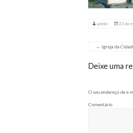
admin
23 de 
←
Igreja da Cida
Deixe uma re
O seu endereço de e-m
Comentário