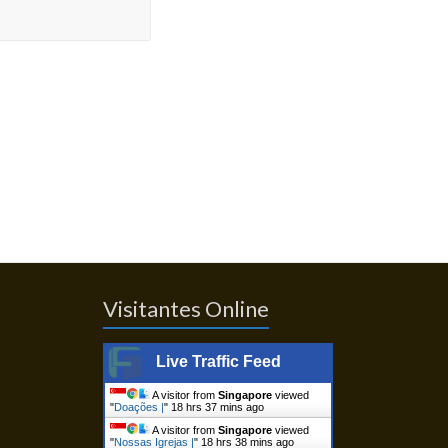
Visitantes Online
Live Traffic Feed
A visitor from
Singapore
viewed
"
Doações |
"
18 hrs 37 mins ago
A visitor from
Singapore
viewed
"
Nossas Igrejas |
"
18 hrs 38 mins ago