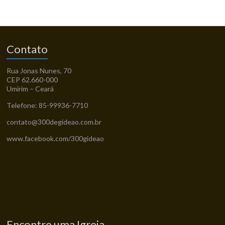
Contato
Rua Jonas Nunes, 70
CEP 62.660-000
Umirim – Ceará
Telefone: 85-99936-7710
contato@300degideao.com.br
www.facebook.com/300gideao
Encontre uma Igreja