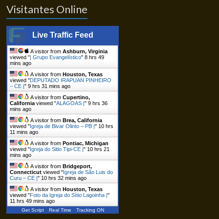
Visitantes Online
Live Traffic Feed
A visitor from
Ashburn, Virginia
viewed "
| Grupo Evangelístico
"
8 hrs 49
mins ago
A visitor from
Houston, Texas
viewed "
DEPUTADO IRAPUAN PINHEIRO
– CE |
"
9 hrs 32 mins ago
A visitor from
Cupertino,
California
viewed "
ALAGOAS |
"
9 hrs 36
mins ago
A visitor from
Brea, California
viewed "
Igreja de Bivar Olinto – PB |
"
10 hrs
11 mins ago
A visitor from
Pontiac, Michigan
viewed "
Igreja do Sitio Tipi-CE |
"
10 hrs 21
mins ago
A visitor from
Bridgeport,
Connecticut
viewed "
Igreja de São Luis do
Curu – CE |
"
10 hrs 32 mins ago
A visitor from
Houston, Texas
viewed "
Foto da Igreja do Sítio Lagoinha |
"
11 hrs 49 mins ago
Get Script
Real Time
Tracking ON