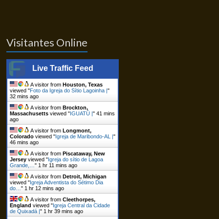
Visitantes Online
Live Traffic Feed
A visitor from
Houston, Texas
viewed "
Foto da Igreja do Sítio Lagoinha |
"
32 mins ago
A visitor from
Brockton,
Massachusetts
viewed "
IGUATÚ |
"
41 mins
ago
A visitor from
Longmont,
Colorado
viewed "
Igreja de Maribondo-AL |
"
46 mins ago
A visitor from
Piscataway, New
Jersey
viewed "
Igreja do sítio de Lagoa
Grande,…
"
1 hr 11 mins ago
A visitor from
Detroit, Michigan
viewed "
Igreja Adventista do Sétimo Dia
do…
"
1 hr 12 mins ago
A visitor from
Cleethorpes,
England
viewed "
Igreja Central da Cidade
de Quixadá |
"
1 hr 39 mins ago