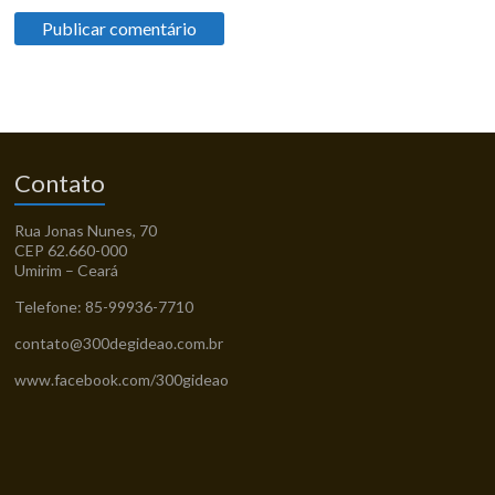
Contato
Rua Jonas Nunes, 70
CEP 62.660-000
Umirim – Ceará
Telefone: 85-99936-7710
contato@300degideao.com.br
www.facebook.com/300gideao