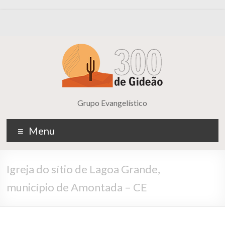
Grupo Evangelístico
Menu
Igreja do sítio de Lagoa Grande,
município de Amontada – CE