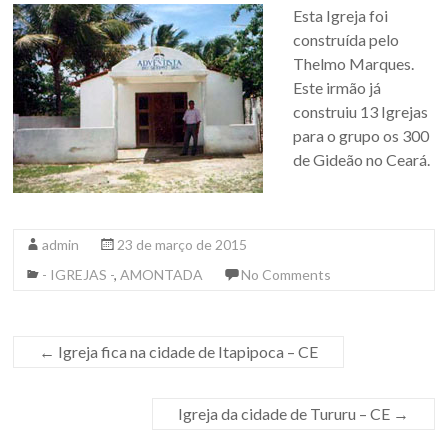
Esta Igreja foi
construída pelo
Thelmo Marques.
Este irmão já
construiu 13 Igrejas
para o grupo os 300
de Gideão no Ceará.
admin
23 de março de 2015
- IGREJAS -
,
AMONTADA
No Comments
←
Igreja fica na cidade de Itapipoca – CE
Igreja da cidade de Tururu – CE
→