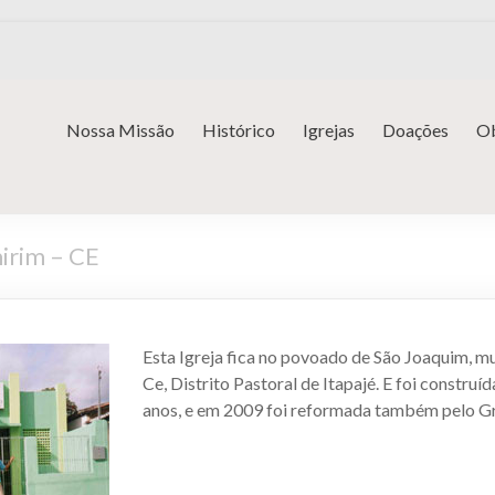
Nossa Missão
Histórico
Igrejas
Doações
Ob
irim – CE
Esta Igreja fica no povoado de São Joaquim, m
Ce, Distrito Pastoral de Itapajé. E foi construí
anos, e em 2009 foi reformada também pelo G