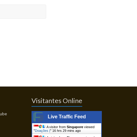
Visitantes Online
Live Traffic Feed
A visitor from
Singapore
viewed
"
Doações |
"
16 hrs 29 mins ago