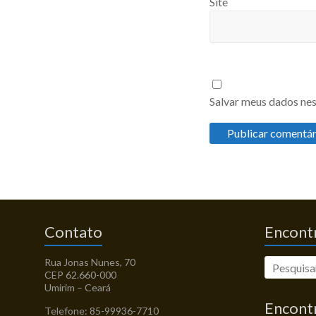
Site
Salvar meus dados nes
Contato
Encontr
Rua Jonas Nunes, 70
CEP 62.660-000
Umirim – Ceará
Encont
Telefone: 85-99936-7710