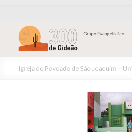
Grupo Evangelístico
Igreja do Povoado de São Joaquim – Um