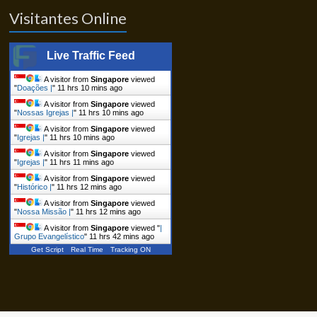
Visitantes Online
Live Traffic Feed
A visitor from
Singapore
viewed
"
Doações |
"
11 hrs 10 mins ago
A visitor from
Singapore
viewed
"
Nossas Igrejas |
"
11 hrs 10 mins ago
A visitor from
Singapore
viewed
"
Igrejas |
"
11 hrs 10 mins ago
A visitor from
Singapore
viewed
"
Igrejas |
"
11 hrs 11 mins ago
A visitor from
Singapore
viewed
"
Histórico |
"
11 hrs 12 mins ago
A visitor from
Singapore
viewed
"
Nossa Missão |
"
11 hrs 12 mins ago
A visitor from
Singapore
viewed "
|
Grupo Evangelístico
"
11 hrs 42 mins ago
Get Script
Real Time
Tracking ON