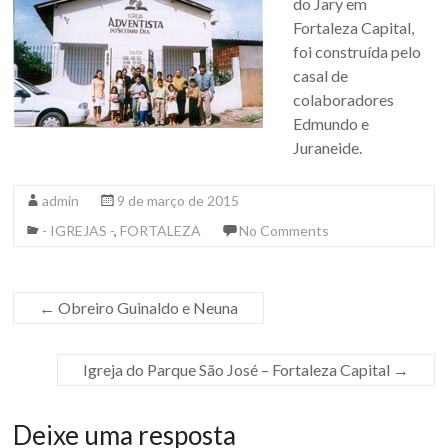
do Jary em
Fortaleza Capital,
foi construída pelo
casal de
colaboradores
Edmundo e
Juraneide.
admin
9 de março de 2015
- IGREJAS -
,
FORTALEZA
No Comments
←
Obreiro Guinaldo e Neuna
Igreja do Parque São José – Fortaleza Capital
→
Deixe uma resposta