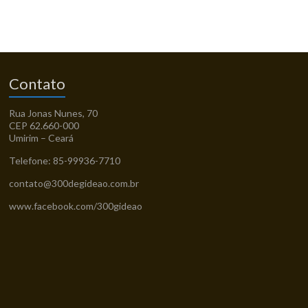
Contato
Rua Jonas Nunes, 70
CEP 62.660-000
Umirim – Ceará
Telefone: 85-99936-7710
contato@300degideao.com.br
www.facebook.com/300gideao