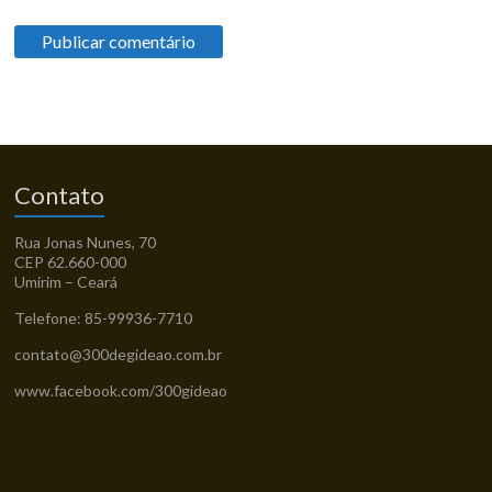
Contato
Rua Jonas Nunes, 70
CEP 62.660-000
Umirim – Ceará
Telefone: 85-99936-7710
contato@300degideao.com.br
www.facebook.com/300gideao