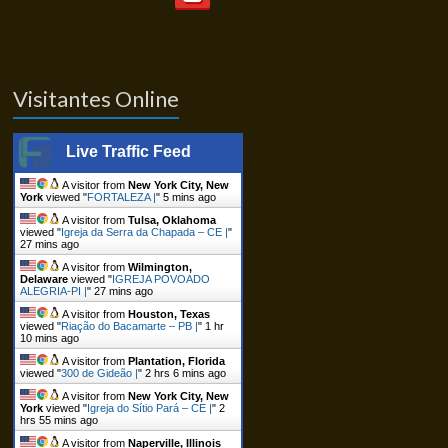
Visitantes Online
Live Traffic Feed
A visitor from
New York City, New
York
viewed "
FORTALEZA |
"
5 mins ago
A visitor from
Tulsa, Oklahoma
viewed "
Igreja da Serra da Chapada – CE |
"
27 mins ago
A visitor from
Wilmington,
Delaware
viewed "
IGREJA POVOADO
ALEGRIA-PI |
"
27 mins ago
A visitor from
Houston, Texas
viewed "
Riação do Bacamarte – PB |
"
1 hr
10 mins ago
A visitor from
Plantation, Florida
viewed "
300 de Gideão |
"
2 hrs 6 mins ago
A visitor from
New York City, New
York
viewed "
Igreja do Sítio Pará – CE |
"
2
hrs 55 mins ago
A visitor from
Naperville, Illinois