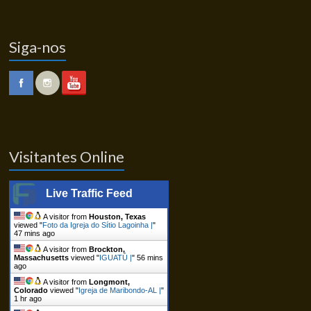
Siga-nos
Visitantes Online
Live Traffic Feed
A visitor from
Houston, Texas
viewed "
Foto da Igreja do Sítio Lagoinha |
"
47 mins ago
A visitor from
Brockton,
Massachusetts
viewed "
IGUATÚ |
"
56 mins
ago
A visitor from
Longmont,
Colorado
viewed "
Igreja de Maribondo-AL |
"
1 hr ago