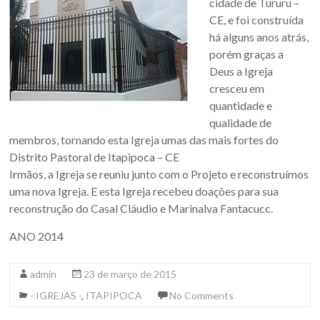
cidade de Tururu –
CE, e foi construída
há alguns anos atrás,
porém graças a
Deus a Igreja
cresceu em
quantidade e
qualidade de
membros, tornando esta Igreja umas das mais fortes do
Distrito Pastoral de Itapipoca – CE
Irmãos, a Igreja se reuniu junto com o Projeto e reconstruímos
uma nova Igreja. E esta Igreja recebeu doações para sua
reconstrução do Casal Cláudio e Marinalva Fantacucc.
ANO 2014
admin
23 de março de 2015
- IGREJAS -
,
ITAPIPOCA
No Comments