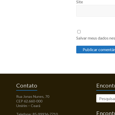
Site
Salvar meus dados nes
Contato
Encontr
Rua Jonas Nunes, 70
CEP 62.660-000
Umirim – Ceará
Encont
Telefone: 85-99936-7710