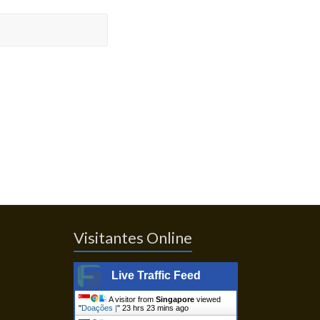
Visitantes Online
Live Traffic Feed
A visitor from
Singapore
viewed
"
Doações |
"
23 hrs 23 mins ago