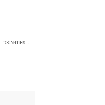
ião – TOCANTINS
→