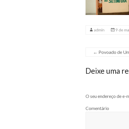
admin
9 de m
←
Povoado de Um
Deixe uma re
O seu endereço de e-m
Comentário