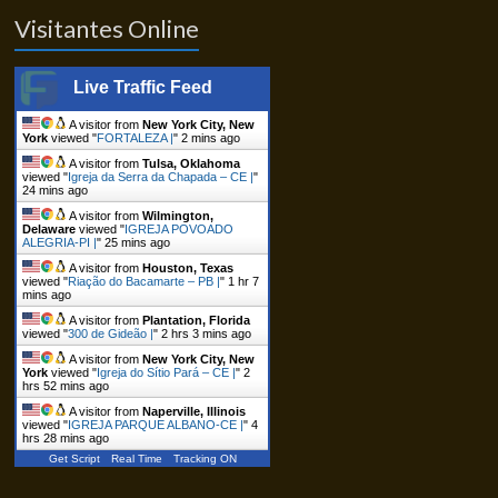
Visitantes Online
Live Traffic Feed
A visitor from
New York City, New
York
viewed "
FORTALEZA |
"
2 mins ago
A visitor from
Tulsa, Oklahoma
viewed "
Igreja da Serra da Chapada – CE |
"
24 mins ago
A visitor from
Wilmington,
Delaware
viewed "
IGREJA POVOADO
ALEGRIA-PI |
"
25 mins ago
A visitor from
Houston, Texas
viewed "
Riação do Bacamarte – PB |
"
1 hr 7
mins ago
A visitor from
Plantation, Florida
viewed "
300 de Gideão |
"
2 hrs 3 mins ago
A visitor from
New York City, New
York
viewed "
Igreja do Sítio Pará – CE |
"
2
hrs 52 mins ago
A visitor from
Naperville, Illinois
viewed "
IGREJA PARQUE ALBANO-CE |
"
4
hrs 28 mins ago
Get Script
Real Time
Tracking ON