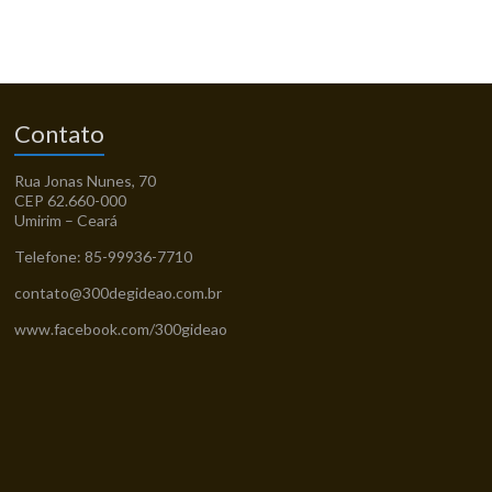
Contato
Rua Jonas Nunes, 70
CEP 62.660-000
Umirim – Ceará
Telefone: 85-99936-7710
contato@300degideao.com.br
www.facebook.com/300gideao