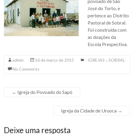
povoado de São
José do Torto, e
pertence ao Distrito
Pastoral de Sobral.
Foi construída com
as doações da
Escola Prespectiva.
admin
16 de março de 2015
- IGREJAS -
,
SOBRAL
No Comments
←
Igreja do Povoado do Sapó
Igreja da Cidade de Uruoca
→
Deixe uma resposta