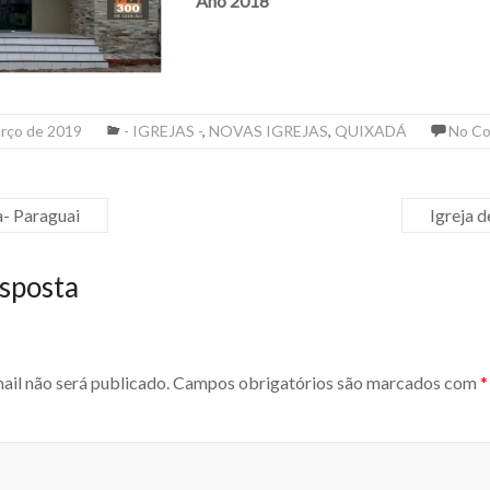
Ano 2018
arço de 2019
- IGREJAS -
,
NOVAS IGREJAS
,
QUIXADÁ
No C
a- Paraguai
Igreja 
sposta
ail não será publicado.
Campos obrigatórios são marcados com
*