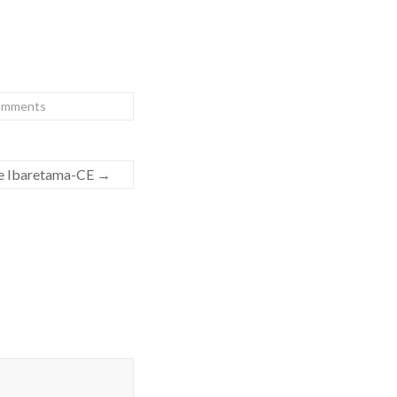
omments
de Ibaretama-CE
→