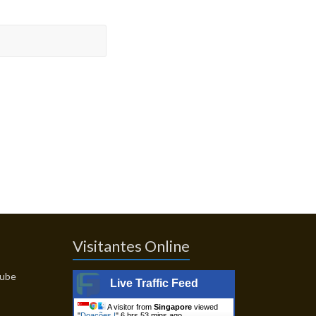
Visitantes Online
Live Traffic Feed
A visitor from
Singapore
viewed
"
Doações |
"
6 hrs 53 mins ago