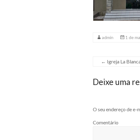
admin
1 de m
←
Igreja La Blanc
Deixe uma re
O seu endereço de e-m
Comentário