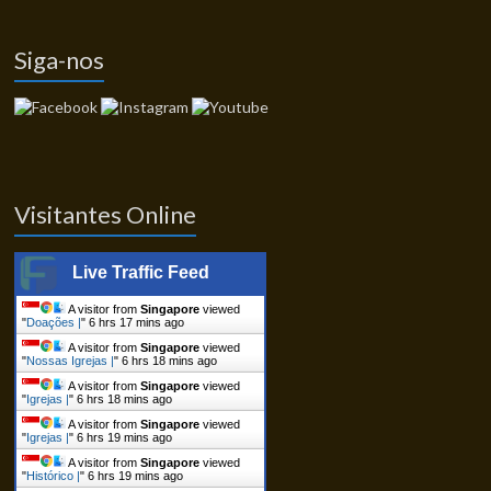
Siga-nos
Visitantes Online
Live Traffic Feed
A visitor from
Singapore
viewed
"
Doações |
"
6 hrs 17 mins ago
A visitor from
Singapore
viewed
"
Nossas Igrejas |
"
6 hrs 18 mins ago
A visitor from
Singapore
viewed
"
Igrejas |
"
6 hrs 18 mins ago
A visitor from
Singapore
viewed
"
Igrejas |
"
6 hrs 19 mins ago
A visitor from
Singapore
viewed
"
Histórico |
"
6 hrs 19 mins ago