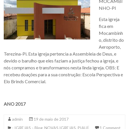
MOCAMBI
NHO-PI
Esta igreja
fica em
Mocambinh
o, distrito do
Aeroporto,
Terezina-Pi. Esta igreja pertencia a Assembleia de Deus, e
devido o barulho que eles faziam a justiça fechou a igreja, e
nós compramos e transformamos nesta linda igreja. OBS: E
recebeu doações para a sua construção: Escola Perspectiva e
Elo Brinds Comercial.
ANO 2017
admin
19 de maio de 2017
- IGREJAS -
,
Blog
,
NOVAS IGREJAS
,
PIAUÍ
1 Comment