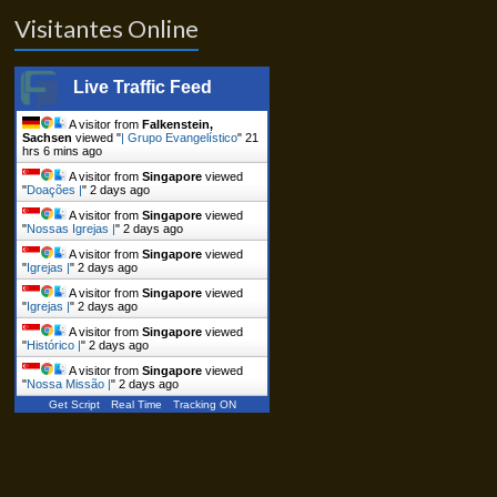
Visitantes Online
Live Traffic Feed
A visitor from
Falkenstein,
Sachsen
viewed "
| Grupo Evangelístico
"
21
hrs 6 mins ago
A visitor from
Singapore
viewed
"
Doações |
"
2 days ago
A visitor from
Singapore
viewed
"
Nossas Igrejas |
"
2 days ago
A visitor from
Singapore
viewed
"
Igrejas |
"
2 days ago
A visitor from
Singapore
viewed
"
Igrejas |
"
2 days ago
A visitor from
Singapore
viewed
"
Histórico |
"
2 days ago
A visitor from
Singapore
viewed
"
Nossa Missão |
"
2 days ago
Get Script
Real Time
Tracking ON