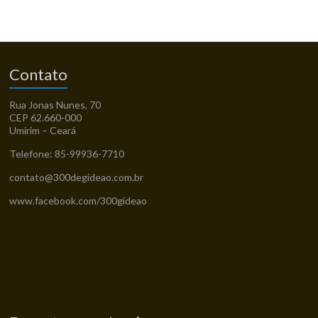
Contato
Rua Jonas Nunes, 70
CEP 62.660-000
Umirim – Ceará
Telefone: 85-99936-7710
contato@300degideao.com.br
www.facebook.com/300gideao