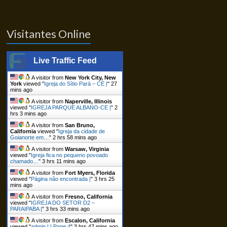
Visitantes Online
Live Traffic Feed
A visitor from
New York City, New
York
viewed "
Igreja do Sítio Pará – CE |
"
27
mins ago
A visitor from
Naperville, Illinois
viewed "
IGREJA PARQUE ALBANO-CE |
"
2
hrs 3 mins ago
A visitor from
San Bruno,
California
viewed "
Igreja da cidade de
Goianorte em…
"
2 hrs 58 mins ago
A visitor from
Warsaw, Virginia
viewed "
Igreja fica no pequeno povoado
chamado…
"
3 hrs 11 mins ago
A visitor from
Fort Myers, Florida
viewed "
Página não encontrada |
"
3 hrs 25
mins ago
A visitor from
Fresno, California
viewed "
IGREJA DO SETOR D2 –
PARAIPABA |
"
3 hrs 33 mins ago
A visitor from
Escalon, California
viewed "
admin | | Page 4
"
3 hrs 47 mins ago