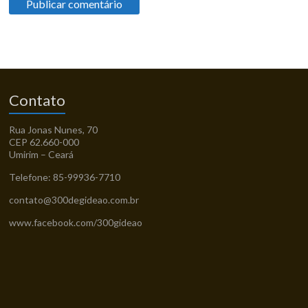
Contato
Rua Jonas Nunes, 70
CEP 62.660-000
Umirim – Ceará
Telefone: 85-99936-7710
contato@300degideao.com.br
www.facebook.com/300gideao