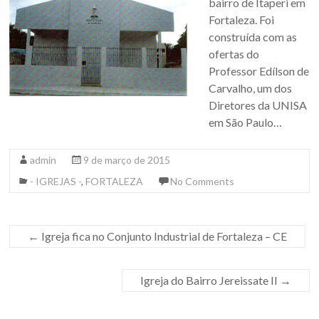
bairro de Itaperi em
Fortaleza. Foi
construída com as
ofertas do
Professor Edílson de
Carvalho, um dos
Diretores da UNISA
em São Paulo…
admin
9 de março de 2015
- IGREJAS -
,
FORTALEZA
No Comments
←
Igreja fica no Conjunto Industrial de Fortaleza – CE
Igreja do Bairro Jereissate II
→