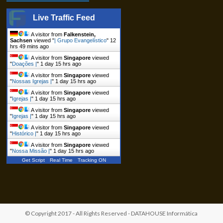
Live Traffic Feed
A visitor from
Falkenstein,
Sachsen
viewed "
| Grupo Evangelístico
"
12
hrs 49 mins ago
A visitor from
Singapore
viewed
"
Doações |
"
1 day 15 hrs ago
A visitor from
Singapore
viewed
"
Nossas Igrejas |
"
1 day 15 hrs ago
A visitor from
Singapore
viewed
"
Igrejas |
"
1 day 15 hrs ago
A visitor from
Singapore
viewed
"
Igrejas |
"
1 day 15 hrs ago
A visitor from
Singapore
viewed
"
Histórico |
"
1 day 15 hrs ago
A visitor from
Singapore
viewed
"
Nossa Missão |
"
1 day 15 hrs ago
Get Script
Real Time
Tracking ON
© Copyright 2017 - All Rights Reserved -
DATAHOUSE Informática