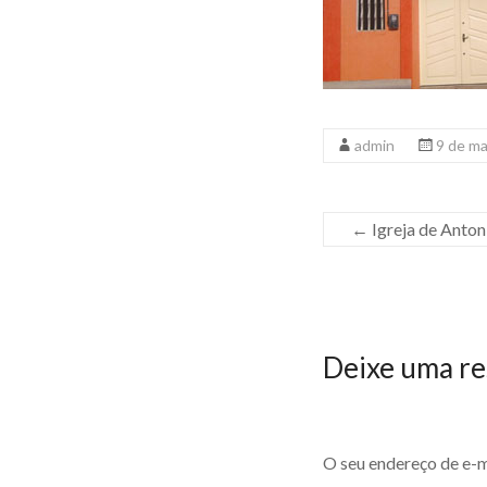
admin
9 de m
←
Igreja de Anton
Deixe uma re
O seu endereço de e-m