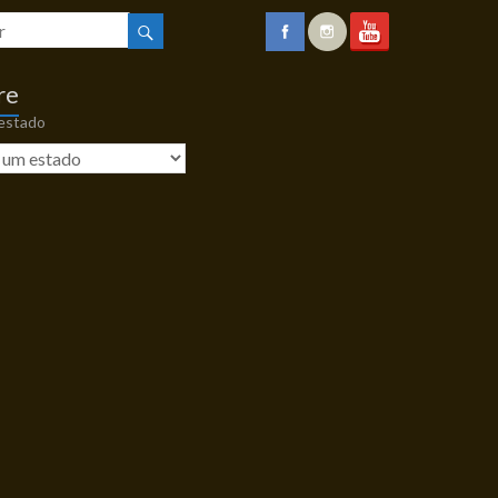
re
 estado