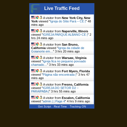
Live Traffic Feed
A visitor from
New York City, New
York
viewed "
Igreja do Sítio Pará – CE |
"
48
mins ago
A visitor from
Naperville, Illinois
viewed "
IGREJA PARQUE ALBANO-CE |
"
2
hrs 24 mins ago
A visitor from
San Bruno,
California
viewed "
Igreja da cidade de
Goianorte em…
"
3 hrs 20 mins ago
A visitor from
Warsaw, Virginia
viewed "
Igreja fica no pequeno povoado
chamado…
"
3 hrs 33 mins ago
A visitor from
Fort Myers, Florida
viewed "
Página não encontrada |
"
3 hrs 47
mins ago
A visitor from
Fresno, California
viewed "
IGREJA DO SETOR D2 –
PARAIPABA |
"
3 hrs 55 mins ago
A visitor from
Escalon, California
viewed "
admin | | Page 4
"
4 hrs 9 mins ago
Get Script
Real Time
Tracking ON