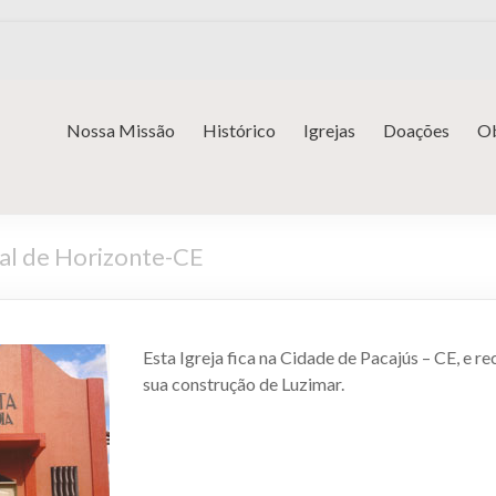
Nossa Missão
Histórico
Igrejas
Doações
Ob
ral de Horizonte-CE
Esta Igreja fica na Cidade de Pacajús – CE, e 
sua construção de Luzimar.