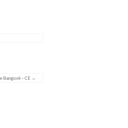
 de Bangovê – CE
→