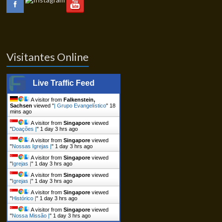
Visitantes Online
Live Traffic Feed
A visitor from
Falkenstein,
Sachsen
viewed "
| Grupo Evangelístico
"
18
mins ago
A visitor from
Singapore
viewed
"
Doações |
"
1 day 3 hrs ago
A visitor from
Singapore
viewed
"
Nossas Igrejas |
"
1 day 3 hrs ago
A visitor from
Singapore
viewed
"
Igrejas |
"
1 day 3 hrs ago
A visitor from
Singapore
viewed
"
Igrejas |
"
1 day 3 hrs ago
A visitor from
Singapore
viewed
"
Histórico |
"
1 day 3 hrs ago
A visitor from
Singapore
viewed
"
Nossa Missão |
"
1 day 3 hrs ago