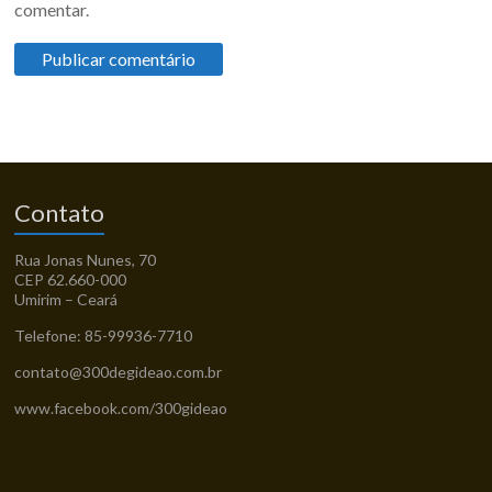
comentar.
Contato
Rua Jonas Nunes, 70
CEP 62.660-000
Umirim – Ceará
Telefone: 85-99936-7710
contato@300degideao.com.br
www.facebook.com/300gideao