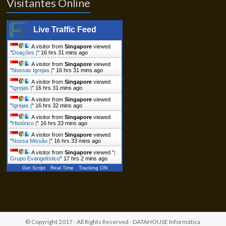
Visitantes Online
Live Traffic Feed
A visitor from
Singapore
viewed
"
Doações |
"
16 hrs 31 mins ago
A visitor from
Singapore
viewed
"
Nossas Igrejas |
"
16 hrs 31 mins ago
A visitor from
Singapore
viewed
"
Igrejas |
"
16 hrs 31 mins ago
A visitor from
Singapore
viewed
"
Igrejas |
"
16 hrs 32 mins ago
A visitor from
Singapore
viewed
"
Histórico |
"
16 hrs 33 mins ago
A visitor from
Singapore
viewed
"
Nossa Missão |
"
16 hrs 33 mins ago
A visitor from
Singapore
viewed "
|
Grupo Evangelístico
"
17 hrs 2 mins ago
Get Script
Real Time
Tracking ON
© Copyright 2017 - All Rights Reserved -
DATAHOUSE Informática