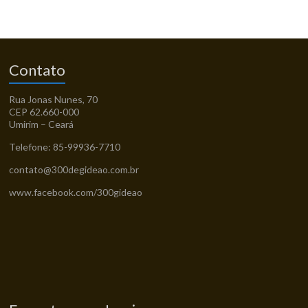
Contato
Rua Jonas Nunes, 70
CEP 62.660-000
Umirim – Ceará
Telefone: 85-99936-7710
contato@300degideao.com.br
www.facebook.com/300gideao