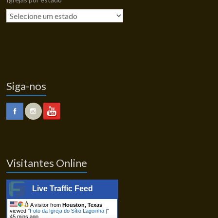
Siga-nos
Visitantes Online
Live Traffic Feed
A visitor from
Houston, Texas
viewed "
Foto da Igreja do Sítio Lagoinha |
"
45 mins ago