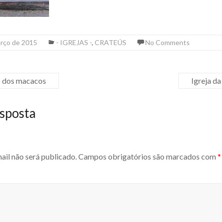
arço de 2015
- IGREJAS -
,
CRATEÚS
No Comments
o dos macacos
Igreja d
sposta
ail não será publicado.
Campos obrigatórios são marcados com
*