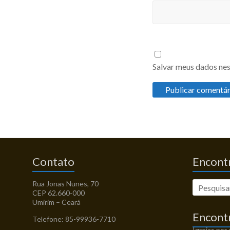
Salvar meus dados nes
Contato
Encontr
Rua Jonas Nunes, 70
CEP 62.660-000
Umirim – Ceará
Encont
Telefone: 85-99936-7710
Igrejas por