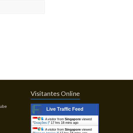
Visitantes Online
Live Traffic Feed
A visitor from
Singapore
viewed
"
Doações |
"
17 hrs 18 mins ago
A visitor from
Singapore
viewed