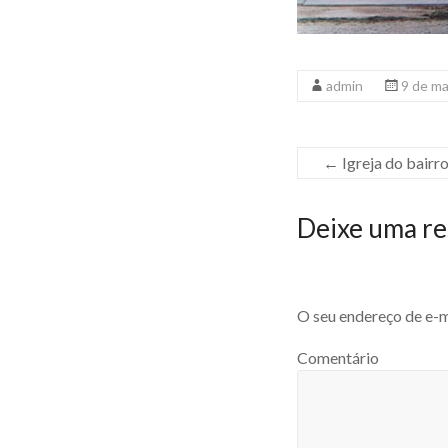
admin
9 de m
←
Igreja do bairr
Deixe uma re
O seu endereço de e-m
Comentário