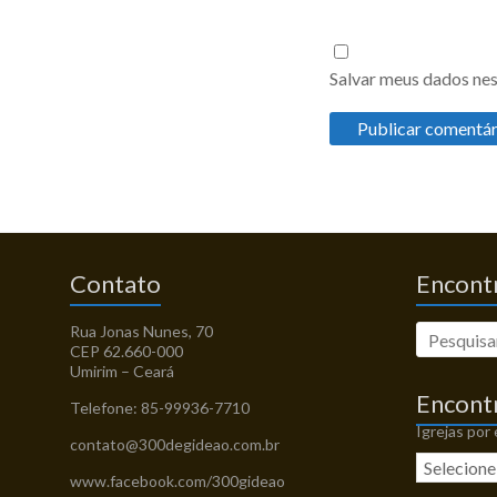
Salvar meus dados nes
Contato
Encontr
Rua Jonas Nunes, 70
CEP 62.660-000
Umirim – Ceará
Encont
Telefone: 85-99936-7710
Igrejas por
contato@300degideao.com.br
www.facebook.com/300gideao