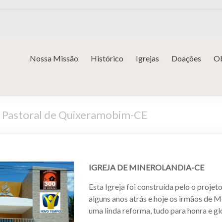
Nossa Missão
Histórico
Igrejas
Doações
Ob
t. Pastoral de Quixeramobim-CE
IGREJA DE MINEROLANDIA-CE
Esta Igreja foi construída pelo o proje
alguns anos atrás e hoje os irmãos de M
uma linda reforma, tudo para honra e gl