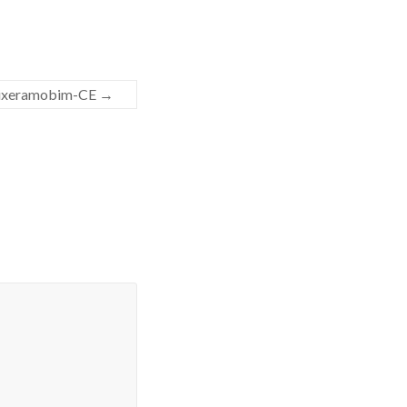
uixeramobim-CE
→