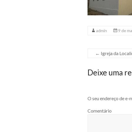
admin
9 de m
←
Igreja da Local
Deixe uma re
O seu endereço de e-m
Comentário