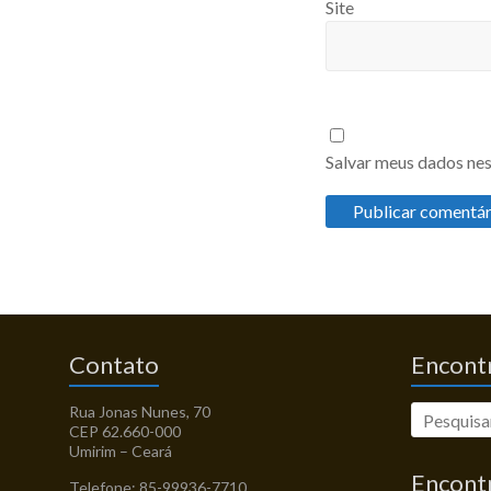
Site
Salvar meus dados nes
Contato
Encontr
Rua Jonas Nunes, 70
CEP 62.660-000
Umirim – Ceará
Encont
Telefone: 85-99936-7710