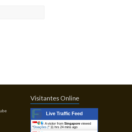
Visitantes Online
Live Traffic Feed
A visitor from
Singapore
viewed
"
Doações |
"
11 hrs 24 mins ago