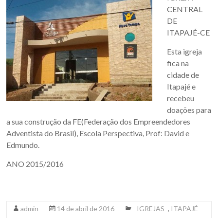
CENTRAL
DE
ITAPAJÉ-CE
Esta igreja
fica na
cidade de
Itapajé e
recebeu
doações para
a sua construção da FE(Federação dos Empreendedores
Adventista do Brasil), Escola Perspectiva, Prof: David e
Edmundo.
ANO 2015/2016
admin
14 de abril de 2016
- IGREJAS -
,
ITAPAJÉ