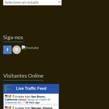
Siga-nos
Visitantes Online
Live Traffic Feed
A visitor from
San Bruno,
California
viewed "
Igreja da cidade de
Goianorte em…
"
39 mins ago
A visitor from
Warsaw, Virginia