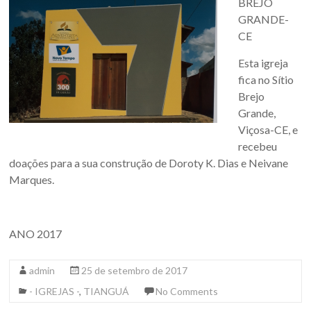
BREJO
GRANDE-
CE
Esta igreja
fica no Sítio
Brejo
Grande,
Viçosa-CE, e
recebeu
doações para a sua construção de Doroty K. Dias e Neivane
Marques.
ANO 2017
admin
25 de setembro de 2017
- IGREJAS -
,
TIANGUÁ
No Comments