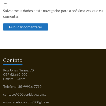
Salvar meus dados neste navegador para a próxima vez que eu
comentar.
Contato
Rua Jonas Nunes, 70
CEP 62.660-000
Umirim – Ceará
Telefone: 85-99936-7710
contato@300degideao.com.br
www.facebook.com/300gideao