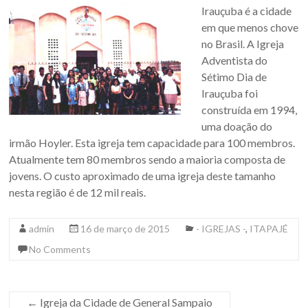
Irauçuba é a cidade
em que menos chove
no Brasil. A Igreja
Adventista do
Sétimo Dia de
Irauçuba foi
construída em 1994,
uma doação do
irmão Hoyler.
Esta igreja tem capacidade para 100 membros.
Atualmente tem 80 membros sendo a maioria composta de
jovens. O custo aproximado de uma igreja deste tamanho
nesta região é de 12 mil reais.
admin
16 de março de 2015
- IGREJAS -
,
ITAPAJÉ
No Comments
←
Igreja da Cidade de General Sampaio