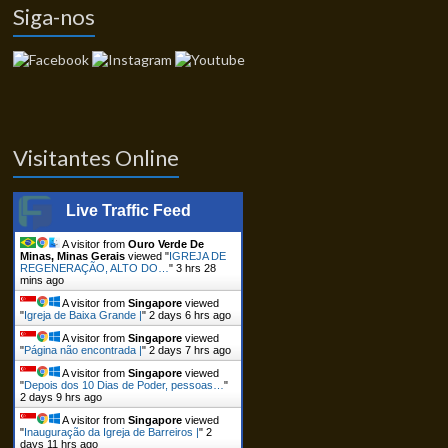
Siga-nos
Visitantes Online
Live Traffic Feed
A visitor from
Ouro Verde De
Minas, Minas Gerais
viewed "
IGREJA DE
REGENERAÇÃO, ALTO DO…
"
3 hrs 28
mins ago
A visitor from
Singapore
viewed
"
Igreja de Baixa Grande |
"
2 days 6 hrs ago
A visitor from
Singapore
viewed
"
Página não encontrada |
"
2 days 7 hrs ago
A visitor from
Singapore
viewed
"
Depois dos 10 Dias de Poder, pessoas…
"
2 days 9 hrs ago
A visitor from
Singapore
viewed
"
Inauguração da Igreja de Barreiros |
"
2
days 11 hrs ago