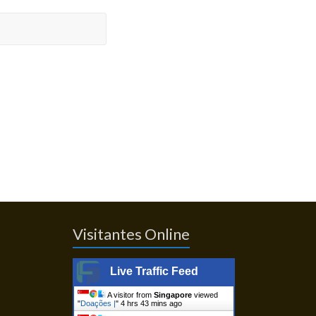
Visitantes Online
Live Traffic Feed
A visitor from
Singapore
viewed
"
Doações |
"
4 hrs 43 mins ago