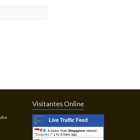
Visitantes Online
Live Traffic Feed
A visitor from
Singapore
viewed
"
Doações |
"
1 hr 8 mins ago