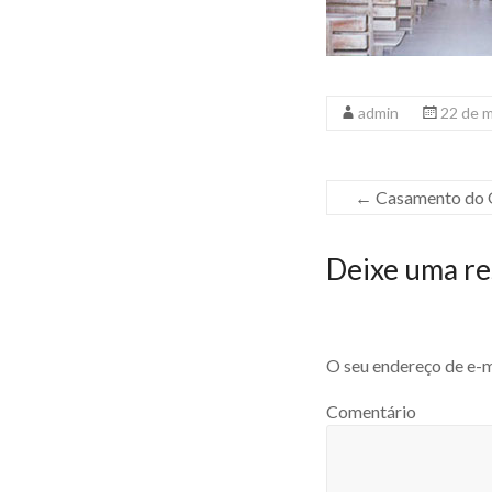
admin
22 de 
←
Casamento do O
Deixe uma re
O seu endereço de e-m
Comentário