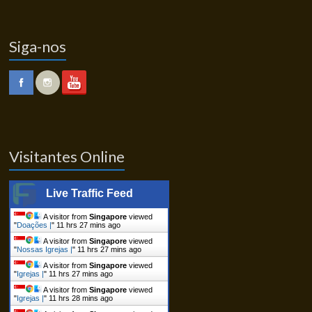
Siga-nos
Visitantes Online
Live Traffic Feed
A visitor from
Singapore
viewed
"
Doações |
"
11 hrs 27 mins ago
A visitor from
Singapore
viewed
"
Nossas Igrejas |
"
11 hrs 27 mins ago
A visitor from
Singapore
viewed
"
Igrejas |
"
11 hrs 27 mins ago
A visitor from
Singapore
viewed
"
Igrejas |
"
11 hrs 28 mins ago