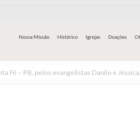
Nossa Missão
Histórico
Igrejas
Doações
Ob
ta Fé – PB, pelos evangelistas Danilo e Jéssi