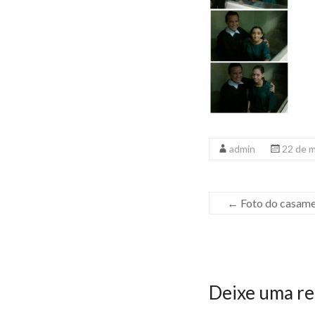
admin
22 de 
←
Foto do casamen
Deixe uma re