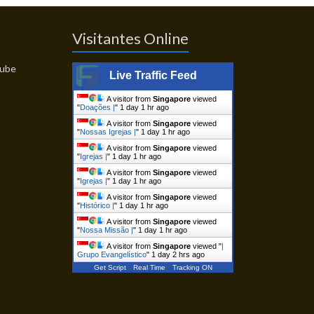
Visitantes Online
Live Traffic Feed
A visitor from
Singapore
viewed
"
Doações |
"
1 day 1 hr ago
A visitor from
Singapore
viewed
"
Nossas Igrejas |
"
1 day 1 hr ago
A visitor from
Singapore
viewed
"
Igrejas |
"
1 day 1 hr ago
A visitor from
Singapore
viewed
"
Igrejas |
"
1 day 1 hr ago
A visitor from
Singapore
viewed
"
Histórico |
"
1 day 1 hr ago
A visitor from
Singapore
viewed
"
Nossa Missão |
"
1 day 1 hr ago
A visitor from
Singapore
viewed "
|
Grupo Evangelístico
"
1 day 2 hrs ago
Get Script
Real Time
Tracking ON