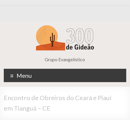
Grupo Evangelístico
Menu
Encontro de Obreiros do Ceará e Piauí
em Tianguá – CE