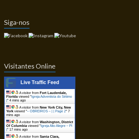
Siga-nos
Visitantes Online
Live Traffic Feed
A visitor from
Fort Lauderdale,
Florida
viewed "
Igreja Adventista do Sétimo
|
"
4 mins ago
A visitor from
New York City, New
York
viewed "
– OBREIROS – | | Page 2
"
7
mins ago
A visitor from
Washington, District
Of Columbia
viewed "
Igreja Alto Alegre – PI
|
"
17 mins ago
A visitor from
Santa Clara,