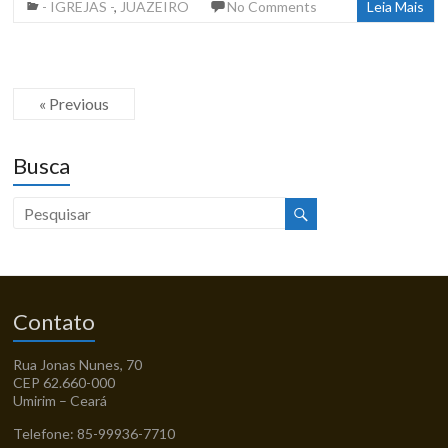
- IGREJAS -
,
JUAZEIRO
No Comments
Leia Mais
« Previous
Busca
Contato
Rua Jonas Nunes, 70
CEP 62.660-000
Umirim – Ceará
Telefone: 85-99936-7710