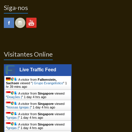
Siga-nos
Visitantes Online
Live Traffic Feed
A visitor from
Falkenstein,
Sachsen
viewed "
| Grupo Evangelístico
"
1
hr 39 mins ago
A visitor from
Singapore
viewed
"
Doações |
"
1 day 4 hrs ago
A visitor from
Singapore
viewed
"
Nossas Igrejas |
"
1 day 4 hrs ago
A visitor from
Singapore
viewed
"
Igrejas |
"
1 day 4 hrs ago
A visitor from
Singapore
viewed
"
Igrejas |
"
1 day 4 hrs ago