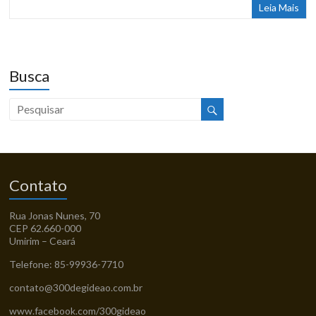
Leia Mais
Busca
Contato
Rua Jonas Nunes, 70
CEP 62.660-000
Umirim – Ceará
Telefone: 85-99936-7710
contato@300degideao.com.br
www.facebook.com/300gideao