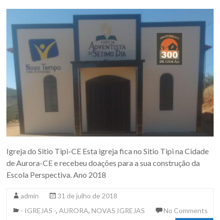
Igreja do Sitio Tipi-CE Esta igreja fica no Sitio Tipi na Cidade
de Aurora-CE e recebeu doações para a sua construção da
Escola Perspectiva. Ano 2018
admin
31 de julho de 2018
- IGREJAS -
,
AURORA
,
NOVAS IGREJAS
No Comments