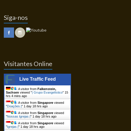
Siga-nos
Visitantes Online
Live Traffic Feed
A visitor from
Falkenstein,
Sachsen
viewed "
| Grupo Evangelístico
"
15
hrs 4 mins ago
A visitor from
Singapore
viewed
"
Doações |
"
1 day 18 hrs ago
A visitor from
Singapore
viewed
"
Nossas Igrejas |
"
1 day 18 hrs ago
A visitor from
Singapore
viewed
"
Igrejas |
"
1 day 18 hrs ago