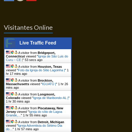
Visitantes Online
Live Traffic Feed
A visitor from
Bridgeport,
Connecticut
viewed "
Igreja de São Luis do
Curu – CE |
"
53 secs ago
A visitor from
Houston, Texas
viewed "
Foto da Igreja do Sítio Lagoinha |
"
1
hr 17 mins ago
A visitor from
Brockton,
Massachusetts
viewed "
IGUATÚ |
"
1 hr 26
mins ago
A visitor from
Longmont,
Colorado
viewed "
Igreja de Maribondo-AL |
"
1 hr 30 mins ago
A visitor from
Piscataway, New
Jersey
viewed "
Igreja do sítio de Lagoa
Grande,…
"
1 hr 55 mins ago
A visitor from
Detroit, Michigan
viewed "
Igreja Adventista do Sétimo Dia
do…
"
1 hr 57 mins ago