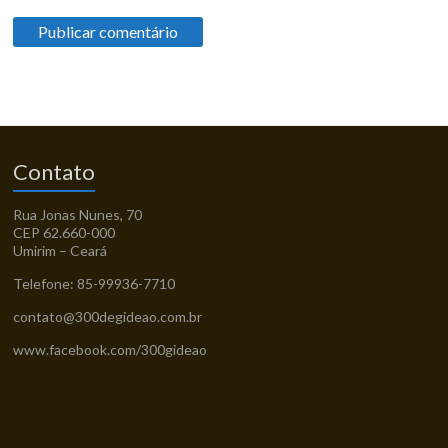
Contato
Rua Jonas Nunes, 70
CEP 62.660-000
Umirim – Ceará
Telefone: 85-99936-7710
contato@300degideao.com.br
www.facebook.com/300gideao