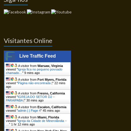
Visitantes Online
Live Traffic Feed
A visitor from
Warsaw, Virginia
viewed "
Igreja fica no pequeno povoado
chamado…
"
9 mins ago
A visitor from
Fort Myers, Florida
viewed "
Página não encontrada |
"
22 mins
ago
A visitor from
Fresno, California
viewed "
IGREJA DO SETOR D2 –
PARAIPABA |
"
30 mins ago
A visitor from
Escalon, California
viewed "
admin | | Page 4
"
45 mins ago
A visitor from
Miami, Florida
viewed "
Igreja da Cidade de Minerolândia –
…
"
1 hr 12 mins ago
A visitor from
New York City, New