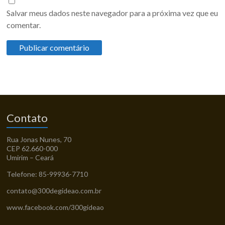
Salvar meus dados neste navegador para a próxima vez que eu
comentar.
Contato
Rua Jonas Nunes, 70
CEP 62.660-000
Umirim – Ceará
Telefone: 85-99936-7710
contato@300degideao.com.br
www.facebook.com/300gideao