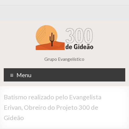
Grupo Evangelístico
Menu
Batismo realizado pelo Evangelista
Erivan, Obreiro do Projeto 300 de
Gideão