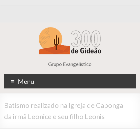
Grupo Evangelístico
Menu
Batismo realizado na Igreja de Caponga
da irmã Leonice e seu filho Leonis