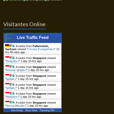
Visitantes Online
Live Traffic Feed
A visitor from
Falkenstein,
Sachsen
viewed "
| Grupo Evangelístico
"
12
hrs 46 mins ago
A visitor from
Singapore
viewed
"
Doações |
"
1 day 15 hrs ago
A visitor from
Singapore
viewed
"
Nossas Igrejas |
"
1 day 15 hrs ago
A visitor from
Singapore
viewed
"
Igrejas |
"
1 day 15 hrs ago
A visitor from
Singapore
viewed
"
Igrejas |
"
1 day 15 hrs ago
A visitor from
Singapore
viewed
"
Histórico |
"
1 day 15 hrs ago
A visitor from
Singapore
viewed
"
Nossa Missão |
"
1 day 15 hrs ago
Get Script
Real Time
Tracking ON