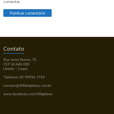
comentar.
Contato
Rua Jonas Nunes, 70
CEP 62.660-000
Umirim – Ceará
Telefone: 85-99936-7710
contato@300degideao.com.br
www.facebook.com/300gideao