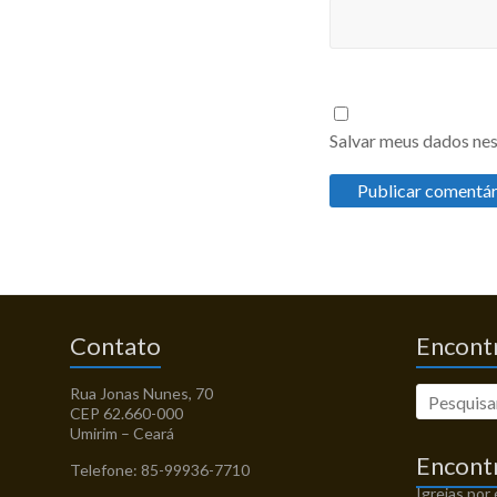
Salvar meus dados nes
Contato
Encontr
Rua Jonas Nunes, 70
CEP 62.660-000
Umirim – Ceará
Encont
Telefone: 85-99936-7710
Igrejas por