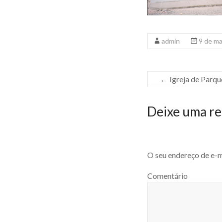
admin
9 de m
←
Igreja de Parqu
Deixe uma re
O seu endereço de e-m
Comentário