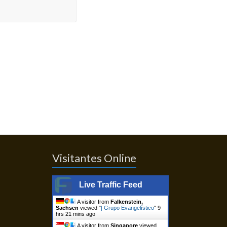
Visitantes Online
Live Traffic Feed
A visitor from
Falkenstein,
Sachsen
viewed "
| Grupo Evangelístico
"
9
hrs 21 mins ago
A visitor from
Singapore
viewed