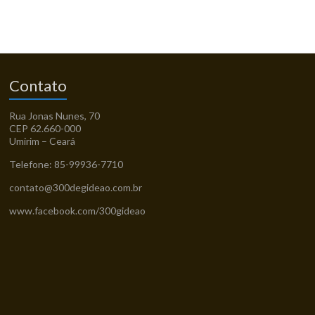
Contato
Rua Jonas Nunes, 70
CEP 62.660-000
Umirim – Ceará
Telefone: 85-99936-7710
contato@300degideao.com.br
www.facebook.com/300gideao