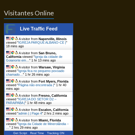
Visitantes Online
Live Traffic Feed
A visitor from
Naperville, Illinois
viewed "
IGREJA PARQUE ALBANO-CE |
"
18 mins ago
A visitor from
San Bruno,
California
viewed "
Igreja da cidade de
Goianorte em…
"
1 hr 13 mins ago
A visitor from
Warsaw, Virginia
viewed "
Igreja fica no pequeno povoado
chamado…
"
1 hr 26 mins ago
A visitor from
Fort Myers, Florida
viewed "
Página não encontrada |
"
1 hr 40
mins ago
A visitor from
Fresno, California
viewed "
IGREJA DO SETOR D2 –
PARAIPABA |
"
1 hr 48 mins ago
A visitor from
Escalon, California
viewed "
admin | | Page 4
"
2 hrs 2 mins ago
A visitor from
Miami, Florida
viewed "
Igreja da Cidade de Minerolândia –
…
"
2 hrs 29 mins ago
Get Script
Real Time
Tracking ON