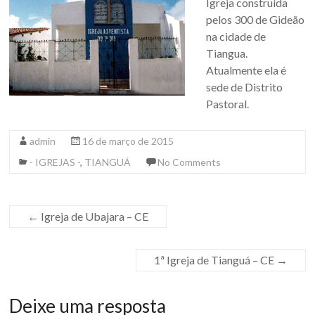
Igreja construída
pelos 300 de Gideão
na cidade de
Tiangua.
Atualmente ela é
sede de Distrito
Pastoral.
admin
16 de março de 2015
- IGREJAS -
,
TIANGUÁ
No Comments
←
Igreja de Ubajara – CE
1ª Igreja de Tianguá – CE
→
Deixe uma resposta