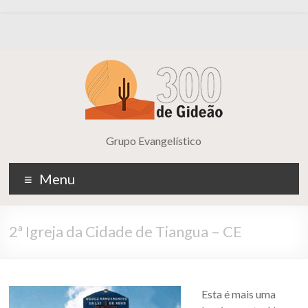
Grupo Evangelístico
Menu
2ª Igreja da Cidade de Tiangua – CE
Esta é mais uma