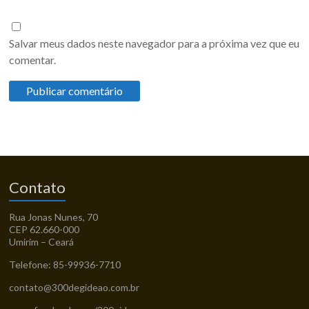
Salvar meus dados neste navegador para a próxima vez que eu
comentar.
Contato
Rua Jonas Nunes, 70
CEP 62.660-000
Umirim – Ceará
Telefone: 85-99936-7710
contato@300degideao.com.br