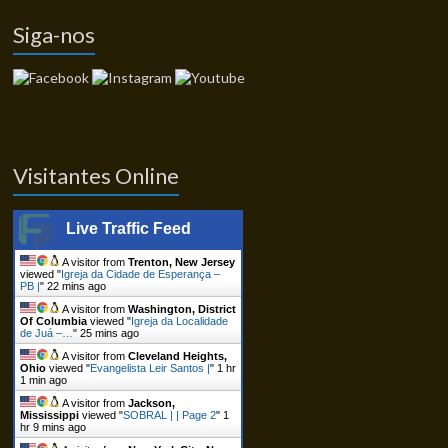
Siga-nos
Visitantes Online
Live Traffic Feed
A visitor from
Trenton, New Jersey
viewed "
Igreja da Cidade de Esperança –
PB |
"
22 mins ago
A visitor from
Washington, District
Of Columbia
viewed "
Igreja da Localidade
de Juá –…
"
25 mins ago
A visitor from
Cleveland Heights,
Ohio
viewed "
Evangelista Leir Santos |
"
1 hr
1 min ago
A visitor from
Jackson,
Mississippi
viewed "
SOBRAL | | Page 2
"
1
hr 9 mins ago