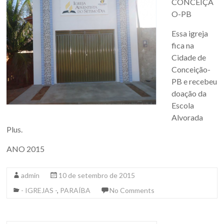
CONCEIÇÃ
O-PB
Essa igreja
fica na
Cidade de
Conceição-
PB e recebeu
doação da
Escola
Alvorada
Plus.
ANO 2015
admin
10 de setembro de 2015
- IGREJAS -
,
PARAÍBA
No Comments