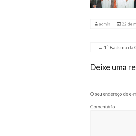
admin
22 de 
←
1º Batismo da 
Deixe uma re
O seu endereço de e-m
Comentário