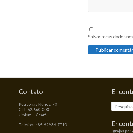
Salvar meus dados nes
Contato
Encontr
Rua Jonas Nunes, 70
CEP 62.660-000
Umirim – Ceará
Encont
Telefone: 85-99936-7710
Igrejas por