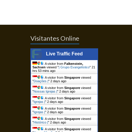
Visitantes Online
Live Traffic Feed
A visitor from
Falkenstein,
Sachsen
viewed "
| Grupo Evangelístico
"
21
hrs 53 mins ago
A visitor from
Singapore
viewed
"
Doações |
"
2 days ago
A visitor from
Singapore
viewed
"
Nossas Igrejas |
"
2 days ago
A visitor from
Singapore
viewed
"
Igrejas |
"
2 days ago
A visitor from
Singapore
viewed
"
Igrejas |
"
2 days ago
A visitor from
Singapore
viewed
"
Histórico |
"
2 days ago
A visitor from
Singapore
viewed