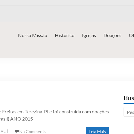
Nossa Missão
Histórico
Igrejas
Doações
Ob
Bus
 Freitas em Terezina-PI e foi construida com doações
rasil) ANO 2015
IAUÍ
No Comments
Leia Mais