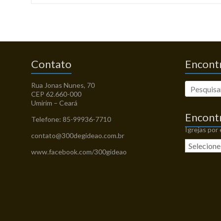
Contato
Encontr
Rua Jonas Nunes, 70
CEP 62.660-000
Umirim – Ceará
Encont
Telefone: 85-99936-7710
Igrejas por
contato@300degideao.com.br
www.facebook.com/300gideao